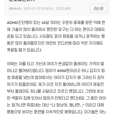
리스트
ABAkids
조회
2,455
2022-07-27 00:00:00
ADHD진단명이 있는 10살 아이는 꾸준히 중재를 받은 덕에 현
재 기술이 많이 올라와서 웬만한 요구는 다 하는 편이고 대화도
곧잘 되고 있습니다. 시도때도 없이 짜증을 내거나 공격하는 행
동은 많이 줄어들었지만 여전히 컨디션에 따라 작은 자극에도
폭발힐 때가 있습니다.
어제는 차를 타고 가는데 아이가 뜬금없이 플레이도 가격이 얼
마냐고 물어보더랍니다. 엄마가 4000원이라고 하니 갑자기 엄
청 짜증을 냈는데 엄마로서는 아이가 갑자기 왜 그러는지 짐작
하기가 힘들었어요. 제가 이것 저것 물어보니까 아이가 며칠전
부터 플레이도 하나를 사달라고 조르긴 했답니다. 그런데 비슷
한 색깔이 집에 있어서 엄마가 안된다고 했다네요. 그 동안 아이
는 화가나면 짜증내는 대신 "나 화났어, 왜냐면...." 이라고 대체
행동으로 바꾸는 훈련을 지속적으로 해왔습니다. 이기술은 어느